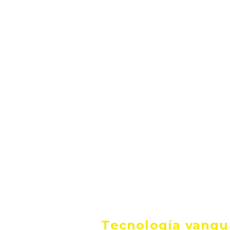
HOME
Somos
Personal
Custodia
Comun
Nuestr
Comunica
Tecnología vangu