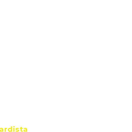
icaciones
Cursos
Políticas
Contacto
as
ciones
ardista